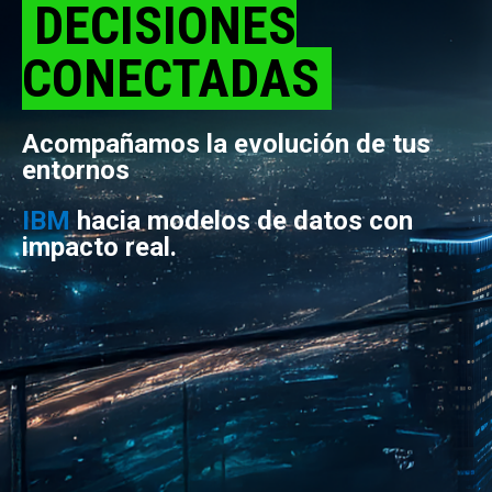
D
ECISIONES
CONE
CTA
DAS
Acompañamos la evolución de tus
entornos
IBM
hacia modelos de datos con
impacto real.