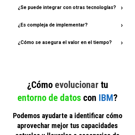
Incorpora trazabilidad, control y calidad desde el
›
¿Se puede integrar con otras tecnologías?
diseño, facilitando el cumplimiento y el uso confiable
del dato en toda la organización.
Sí. Está preparada para integrarse con distintos
›
¿Es compleja de implementar?
sistemas y entornos, facilitando la conexión entre
múltiples fuentes y plataformas.
Depende del contexto, pero el enfoque permite
›
¿Cómo se asegura el valor en el tiempo?
evolucionar de forma progresiva, reduciendo riesgos
y asegurando continuidad operativa.
A través de la evolución continua del entorno,
alineando tecnología, uso del dato y necesidades del
negocio para generar resultados sostenidos.
¿Cómo
evolucionar
tu
entorno de datos
con
IBM
?
Podemos ayudarte a identificar cómo
aprovechar mejor tus capacidades