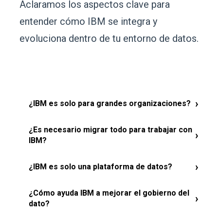
Aclaramos los aspectos clave para
entender cómo IBM se integra y
evoluciona dentro de tu entorno de datos.
›
¿IBM es solo para grandes organizaciones?
No. IBM se adapta a distintos niveles de madurez,
¿Es necesario migrar todo para trabajar con
›
permitiendo evolucionar entornos de datos de forma
IBM?
progresiva y alineada al contexto de cada
organización.
No. Permite trabajar sobre entornos existentes,
›
¿IBM es solo una plataforma de datos?
integrando capacidades sin necesidad de reemplazar
toda la arquitectura actual.
No. Va más allá del dato, integrando gobierno,
¿Cómo ayuda IBM a mejorar el gobierno del
›
inteligencia y automatización para conectar
dato?
información con decisiones de negocio.